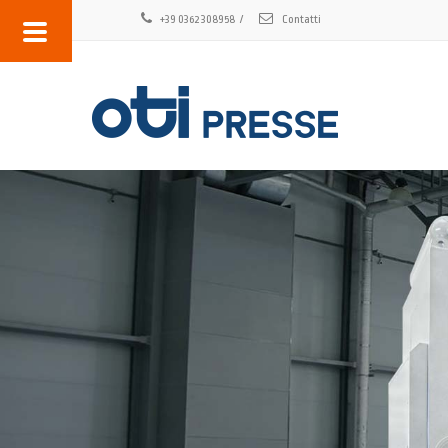
+39 0362 308958
/
Contatti